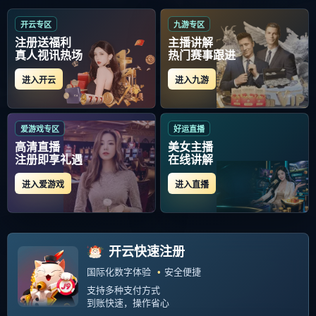
首页
>
足球赛事
>
中超
英雄联盟赔率-包含里程碑夜AC米兰迎来里程碑，CB
A常规赛加时末段刷纪录，赛场秩序良好，年轻球员
得到机会的词条
2026-01-04 16:59:08
中超
237
2024年1月24日 韩德君李晓旭顾全三人均迎来里程碑 CBA官方
发文记录“1月24日，20232024赛季CBA常规赛第34轮，辽宁本钢经
过加时赛在客场以123119击败深圳马可波罗。