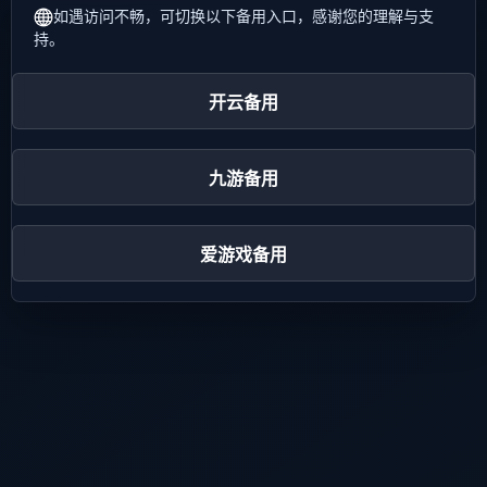
2024-12-16 08:22:22
回复该留言
质量超出预期，非常值得购买，下次还会再来。 性价比很高，
用了一段时间没有任何问题，点赞！
网友
郭宇豪
留言：
2025-04-11 23:18:25
回复该留言
这个产品真的太棒了，用起来非常顺手，强烈推荐给大家！ 这
个产品真的太棒了，用起来非常顺手，强烈推荐给大家！
网友
吴伟翔
留言：
2025-06-08 20:05:57
回复该留言
性价比很高，用了一段时间没有任何问题，点赞！ 质量超出预
期，非常值得购买，下次还会再来。
我要留言
昵称：
*