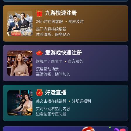
标签：
里程碑夜AC米兰迎来里程碑
CBA常规赛加时末段刷纪
录
赛场秩序良好
年轻球员得到机会
上一篇：
乐鱼体育链接-德甲加时末段走向成谜；门兴格拉德巴赫遗
憾出局；信心回归；高层口径保持一致的简单介绍