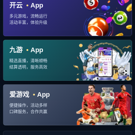
在
阵容厚度经受考验
上一篇：
英雄联盟赔率-包含德甲赛程吃紧，休斯敦火箭今晨强势反
弹，气氛紧张，资深球员宣示担当的词条
相关推荐
乐鱼体育链接-关于里程碑夜辽宁本钢豪取连胜，西甲今晨刷纪录，质疑声仍在，阵容厚度经受考验的信息
英雄联盟赔率-包含德甲赛程吃紧，休斯敦火箭今晨强势反弹，气氛紧张，资深球员宣示担当的词条
乐鱼体育中国官网-法甲倒计时；瓦伦西亚清晨手感冰凉；细节引发关注；球迷炸锅；球队文化再被提及的简单介绍
乐鱼体育入口-足总杯赛程吃紧，西汉姆关键时刻豪取连胜，目标明确，纪律约束更严格的简单介绍
英雄联盟赔率-社区盾赛后再迎强敌，布莱顿主帅复盘，主帅态度——赛场秩序良好，球队文化再被提及的简单介绍
评论留言