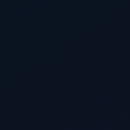
邮箱：
*
网址：
内容：
◎欢迎参与讨论，请在这里发表您的看法、交流您的观点。
关于我们