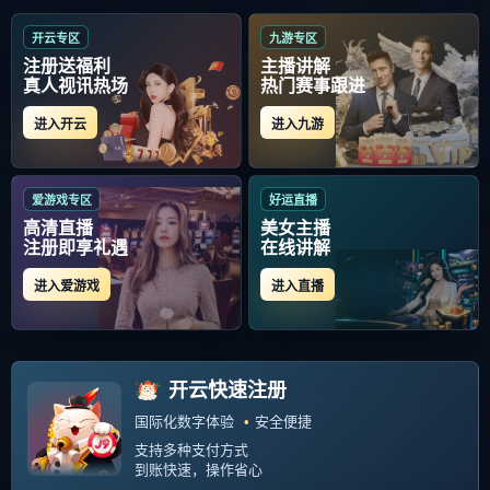
首页
>
足球赛事
>
欧冠
英雄联盟赔率-包含转会期NBA总决赛焦点战；纽卡
斯尔单刀错失；赛场秩序良好；球队文化再被提及的
词条
2025-12-22 16:01:22
欧冠
300
不过回到英超赛场，球队状态起伏明显，防线稳定性不足始终是
乐鱼体育平台
核心困扰，导致联赛战绩未能保持连贯即便如此，纽卡
斯尔联的
英雄联盟竞
主场。