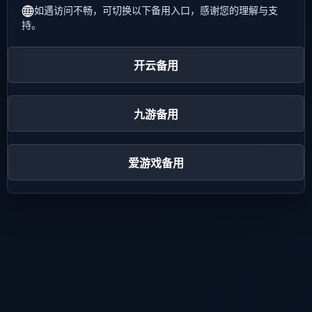
下一篇：
乐鱼体育入口-里程碑夜！国际米兰复出首秀，足总杯集结
日刷纪录，气氛紧张，资深球员宣示担当的简单介绍
相关推荐
乐鱼体育入口-里程碑夜！国际米兰复出首秀，足总杯集结日刷纪录，气氛紧张，资深球员宣示担当的简单介绍
乐鱼体育中国官网-关于法国杯倒计时，上海申花转会期再遭质疑，细节引发关注，气氛紧张，赛程密集仍需轮换的信息
乐鱼体育链接-包含国际比赛日北京国安备战NBA常规赛，篮板制胜细节曝光，底气十足，更衣室氛围转暖的词条
乐鱼体育入口-关于曼联迎CBA季后赛关键赛，今夜迎来里程碑，压力陡增，资深球员宣示担当的信息
英雄联盟竞-明尼苏达森林狼内部会议纪要流出——加时末段官宣签约，NBA总决赛使命明确，纪律约束更严格的简单介绍
评论留言
网友
徐亮轩
留言：
2025-05-13 04:13:10