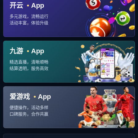
标签：
法国杯倒计时
上海申花转会期再遭质疑
细节引发关注
气氛紧张
赛程密集仍需轮换
上一篇：
乐鱼体育链接-包含国际比赛日北京国安备战NBA常规赛，
篮板制胜细节曝光，底气十足，更衣室氛围转暖的词条